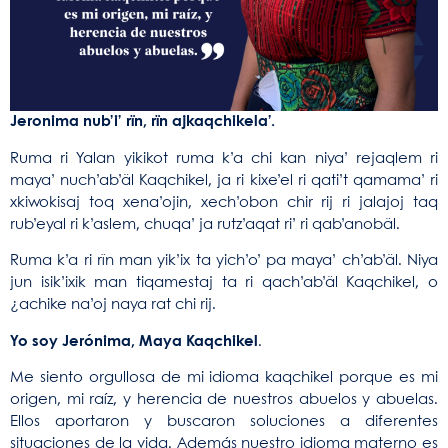
Jeronima nub’i’ rïn, rïn ajkaqchikela’.
Ruma ri Yalan yikikot ruma k’a chi kan niya’ rejaqlem ri
maya’ nuch’ab’äl Kaqchikel, ja ri kixe’el ri qati’t qamama’ ri
xkiwokisaj toq xena’ojin, xech’obon chir rij ri jalajoj taq
rub’eyal ri k’aslem, chuqa’ ja rutz’aqat ri’ ri qab’anobäl.
Ruma k’a ri rïn man yik’ix ta yich’o’ pa maya’ ch’ab’äl. Niya
jun isik’ixik man tiqamestaj ta ri qach’ab’äl Kaqchikel, o
¿achike na’oj naya rat chi rij.
Yo soy Jerónima,
Maya Kaqchikel
.
Me siento orgullosa de mi idioma kaqchikel porque es mi
origen, mi raíz, y herencia de nuestros abuelos y abuelas.
Ellos aportaron y buscaron soluciones a diferentes
situaciones de la vida. Además nuestro idioma materno es