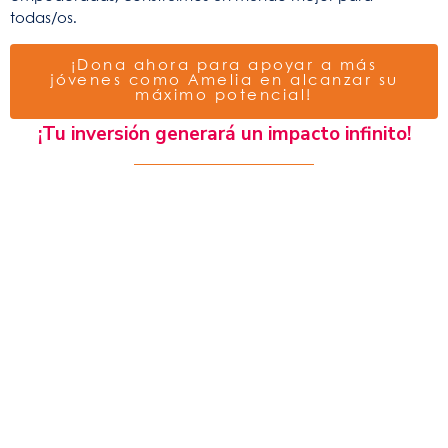
todas/os.
¡Dona ahora para apoyar a más
jóvenes como Amelia en alcanzar su
máximo potencial!
¡Tu inversión generará un impacto infinito!
¡Únete a nuestra lista de
correos!
Recibirás actualizaciones de impacto e historias
inspiradoras directamente en tu bandeja de
entrada.
¡Haz clic aquí!