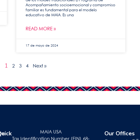
de los moldes tradicionales El Programa de
Acompañamiento socioemocional y compromiso
familiar es fundamental para el modelo
educativo de MAIA. Es una
READ MORE »
17 de mayo de 2024
s
1
2
3
4
Next »
te
r
Quick
Our Offices
MAIA USA
Tax Identification Number (EIN) 68-