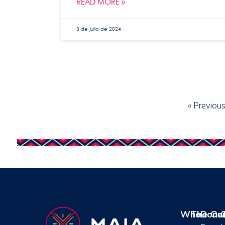
READ MORE »
3 de julio de 2024
« Previou
Who
The
Dona
Ou