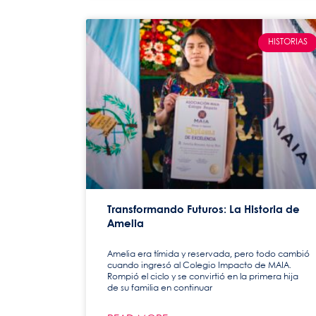
HISTORIAS
Transformando Futuros: La Historia de
Amelia
Amelia era tímida y reservada, pero todo cambió
cuando ingresó al Colegio Impacto de MAIA.
Rompió el ciclo y se convirtió en la primera hija
de su familia en continuar