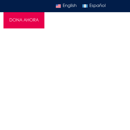
English
Español
DONA AHORA